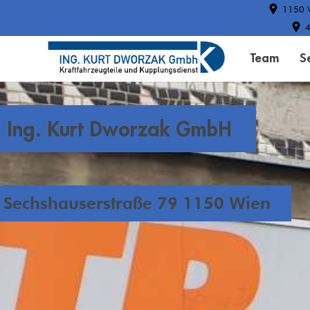
1150 W
4
Team
S
Ing. Kurt Dworzak GmbH
Sechshauserstraße 79 1150 Wien