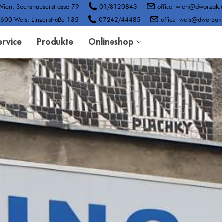
ien, Sechshauserstrasse 79
01/8120843
office_wien@dworzak.
600 Wels, Linzerstraße 135
07242/44485
office_wels@dworzak.
ervice
Produkte
Onlineshop
DVSE-Katalog
Webshop alt