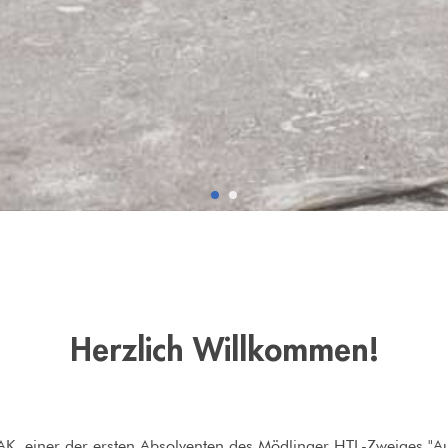
Herzlich Willkommen!
, einer der ersten Absolventen des Mödlinger HTL-Zweiges "Au