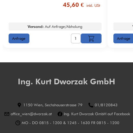
45,60 €
inkl. USt
Versand:
Auf Anfrage/Abholung
Ing. Kurt Dworzak GmbH
1150 Wien, Sechshauserstrasse 79
01/8120843
office_wien@dworzak.at
Ing. Kurt Dworzak GmbH auf Facebook
MO - DO 0815 - 1200 & 1245 - 1630 FR 0815 - 1200