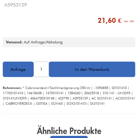
A5953129
21,60 €
 inkl. USt
Versand:
 Auf Anfrage/Abholung
Referenzen:
 * Cabrioverdeck+TextilImprägnierung 250 ml | -1096858 | 03101410 | 
11703101410 | 14618658 | 1470310141 | 1584260 | 20625518 | 310 141 - UN3295 | 
310141UN3295 | 4064700310148 | 425790 | A5953129 | AC SX310141 | ACSX310141 
| CABRIOVERDECK | G0TIEA | SONAX | SOX3101410 | SX310141
Ähnliche Produkte