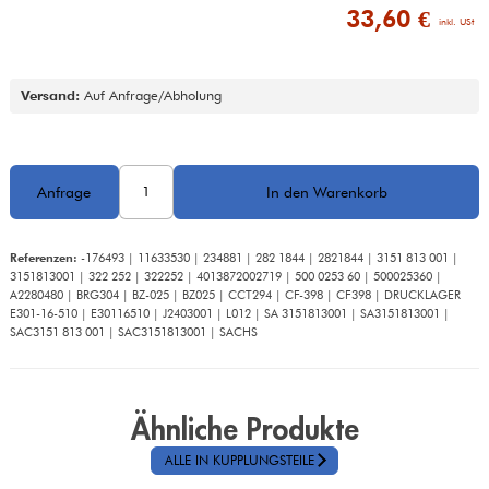
33,60 €
 inkl. USt
Versand:
 Auf Anfrage/Abholung
Referenzen:
 -176493 | 11633530 | 234881 | 282 1844 | 2821844 | 3151 813 001 | 
3151813001 | 322 252 | 322252 | 4013872002719 | 500 0253 60 | 500025360 | 
A2280480 | BRG304 | BZ-025 | BZ025 | CCT294 | CF-398 | CF398 | DRUCKLAGER 
E301-16-510 | E30116510 | J2403001 | L012 | SA 3151813001 | SA3151813001 | 
SAC3151 813 001 | SAC3151813001 | SACHS
Ähnliche Produkte
ALLE IN KUPPLUNGSTEILE