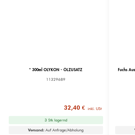
* 300ml OLYKON - ÖLZUSATZ
Fuchs Au
11329689
32,40 €
inkl. USt
3 Stk lagernd
Versand:
Auf Anfrage/Abholung