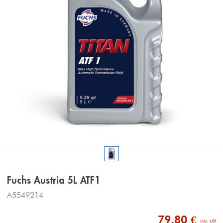
Fuchs Austria 5L ATF1
A5549214
79,80 €
 inkl. USt