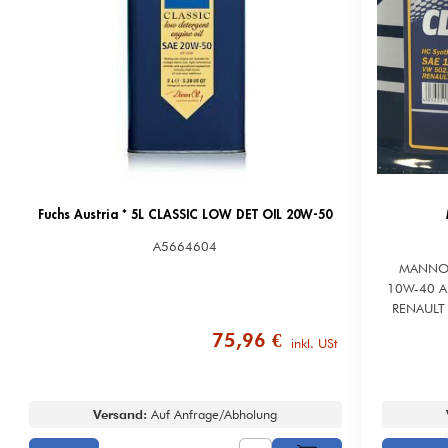
Fuchs Austria * 5L CLASSIC LOW DET OIL 20W-50
A5664604
MANNOL 
10W-40 API SN/SM/CF MERCEDES-BENZ MB 229.1
RENAULT RN
Spezifikat
75,96 €
inkl. USt
Versand:
Auf Anfrage/Abholung