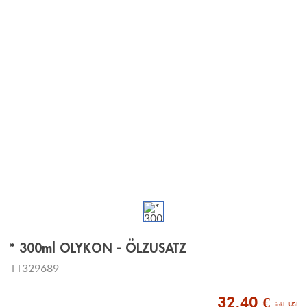
* 300ml OLYKON - ÖLZUSATZ
11329689
32,40 €
 inkl. USt