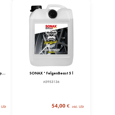
SONAX * Cabrioverdeck+TextilImprägnierung 250 ml
SONAX * FelgenBeast 5 l
A5953136
54,00 €
. USt
inkl. USt