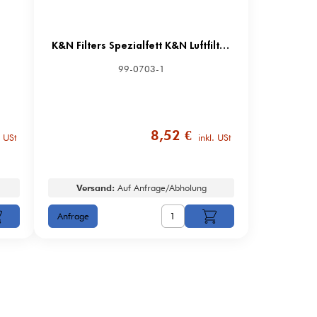
K&N Filters Spezialfett K&N Luftfilter 0,028KG
99-0703-1
8,52 €
. USt
inkl. USt
Versand:
Auf Anfrage/Abholung