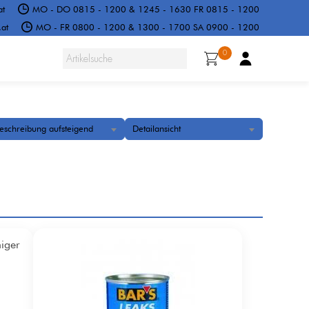
at
MO - DO 0815 - 1200 & 1245 - 1630 FR 0815 - 1200
at
MO - FR 0800 - 1200 & 1300 - 1700 SA 0900 - 1200
0
eschreibung aufsteigend
Detailansicht