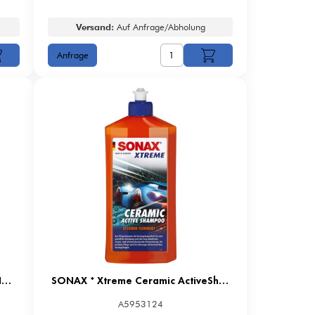
Versand:
Auf Anfrage/Abholung
HOLTS * HOLTS 600ML BREMSENREINIGER
SONAX * Xtreme Ceramic ActiveShampoo 500 ml
A5953124