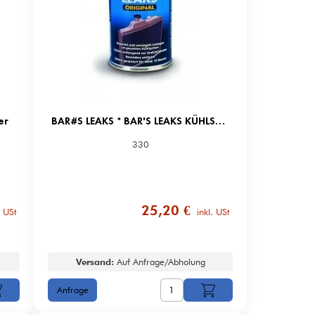
er
BAR#S LEAKS * BAR'S LEAKS KÜHLSYS.-DICHTMIT
330
25,20 €
. USt
inkl. USt
Versand:
Auf Anfrage/Abholung