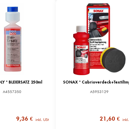
LY * BLEIERSATZ 250ml
A4557350
A5953129
9,36 €
21,60 €
inkl. USt
inkl