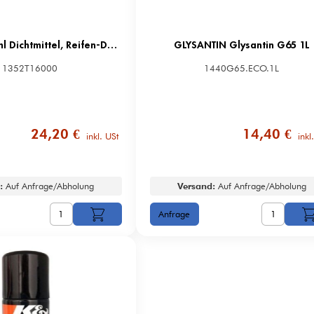
Terra-S 450ml Dichtmittel, Reifen-Dichtungs-Set VO NFB RUND 450 ML LATEX
GLYSANTIN Glysantin G65 1L
1352T16000
1440G65.ECO.1L
24,20 €
14,40 €
inkl. USt
inkl
:
Auf Anfrage/Abholung
Versand:
Auf Anfrage/Abholung